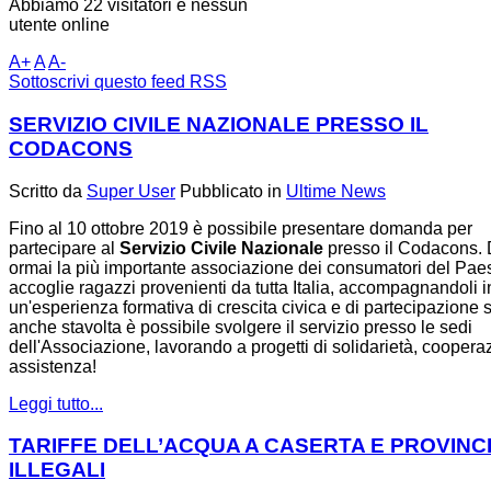
Abbiamo 22 visitatori e nessun
utente online
A+
A
A-
Sottoscrivi questo feed RSS
SERVIZIO CIVILE NAZIONALE PRESSO IL
CODACONS
Scritto da
Super User
Pubblicato in
Ultime News
Fino al 10 ottobre 2019 è possibile presentare domanda per
partecipare al
Servizio Civile Nazionale
presso il Codacons. 
ormai la più importante associazione dei consumatori del Pae
accoglie ragazzi provenienti da tutta Italia, accompagnandoli i
un'esperienza formativa di crescita civica e di partecipazione s
anche stavolta è possibile svolgere il servizio presso le sedi
dell'Associazione, lavorando a progetti di solidarietà, coopera
assistenza!
Leggi tutto...
TARIFFE DELL’ACQUA A CASERTA E PROVINC
ILLEGALI