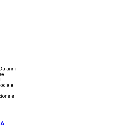
Da anni
se
n
ociale:
zione e
IA