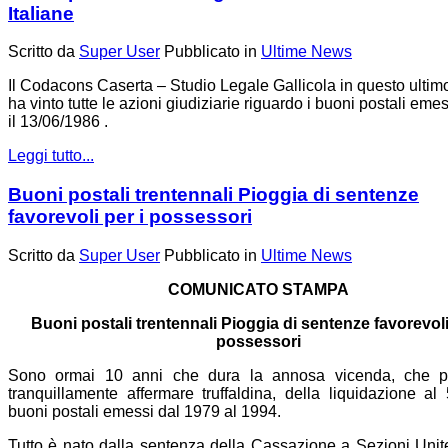
Italiane
Scritto da
Super User
Pubblicato in
Ultime News
Il Codacons Caserta – Studio Legale Gallicola in questo ulti
ha vinto tutte le azioni giudiziarie riguardo i buoni postali eme
il 13/06/1986 .
Leggi tutto...
Buoni postali trentennali Pioggia di sentenze
favorevoli per i possessori
Scritto da
Super User
Pubblicato in
Ultime News
COMUNICATO STAMPA
Buoni postali trentennali Pioggia di sentenze favorevoli
possessori
Sono ormai 10 anni che dura la annosa vicenda, che 
tranquillamente affermare truffaldina, della liquidazione a
buoni postali emessi dal 1979 al 1994.
Tutto è nato dalla sentenza della Cassazione a Sezioni Uni