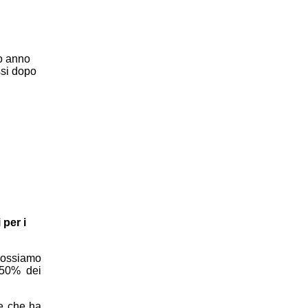
mo anno
ssi dopo
 per i
possiamo
l 50% dei
te che ha