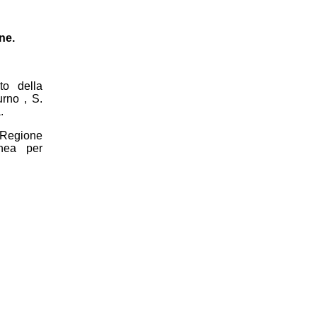
ne.
to della
urno , S.
.
 Regione
nea per