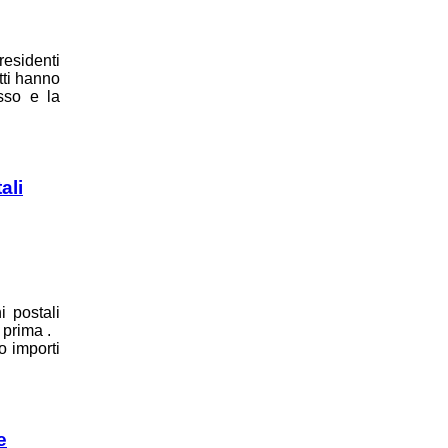
residenti
tti hanno
sso e la
ali
i postali
 prima .
o importi
e