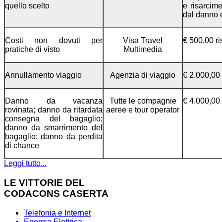
quello scelto
e risarcim
dal danno
Costi non dovuti per
Visa Travel
€ 500,00 r
pratiche di visto
Multimedia
Annullamento viaggio
Agenzia di viaggio
€ 2.000,00 
Danno da vacanza
Tutte le compagnie
€ 4.000,00
rovinata; danno da ritardata
aeree e tour operator
consegna del bagaglio;
danno da smarrimento del
bagaglio; danno da perdita
di chance
Leggi tutto...
LE VITTORIE DEL
CODACONS CASERTA
Telefonia e Internet
Energia Elettrica