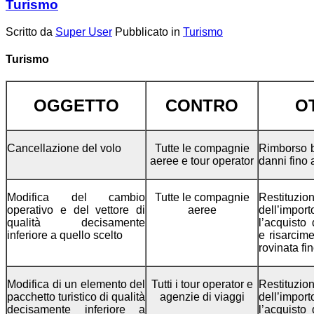
Turismo
Scritto da
Super User
Pubblicato in
Turismo
Turismo
OGGETTO
CONTRO
O
Cancellazione del volo
Tutte le compagnie
Rimborso bi
aeree e tour operator
danni fino 
Modifica del cambio
Tutte le compagnie
Restituzio
operativo e del vettore di
aeree
dell’imp
qualità decisamente
l’acquisto 
inferiore a quello scelto
e risarcim
rovinata fi
Modifica di un elemento del
Tutti i tour operator e
Restituzio
pacchetto turistico di qualità
agenzie di viaggi
dell’imp
decisamente inferiore a
l’acquisto 